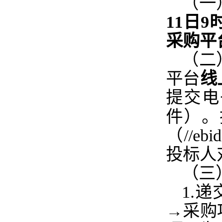
（一
11日9
采购平
（二
平台
线
提交电
件）。
（
//ebi
投标人
（三
1.
递
→采购