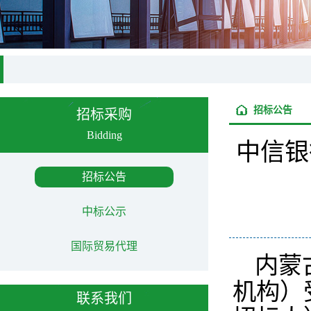
招标公告
招标采购
Bidding
中信银
招标公告
中标公示
国际贸易代理
内蒙
机构）
联系我们