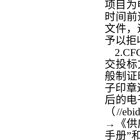
项目为
时间前
文件，
予以拒
2.CF
交投标
般制证
子印章
后的电
（//e
→《供
手册”