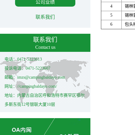
公司业绩
4
锡林
5
锡林
联系我们
6
包头
联系我们
Contact us
电话：0471-5223613
投诉电话：0471-5223607
邮箱：imzs@campingbaldayo.com
网址：//campingbaldayo.com/
地址：内蒙古自治区呼和浩特市赛罕区鄂尔
多斯东街12号银联大厦10层