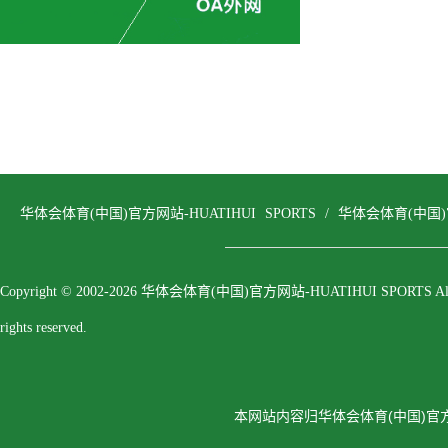
华体会体育(中国)官方网站-HUATIHUI SPORTS
/
华体会体育(中国)官
Copyright © 2002-2026 华体会体育(中国)官方网站-HUATIHUI SPORTS Al
rights reserved.
本网站内容归华体会体育(中国)官方